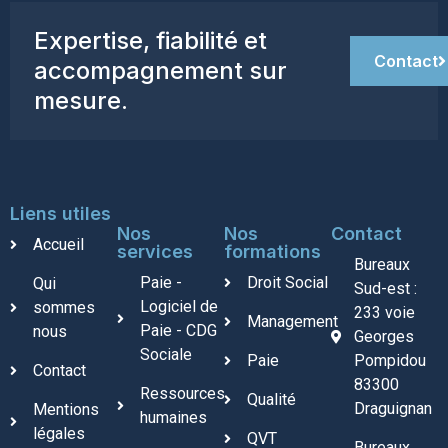
Expertise, fiabilité et
Contact
accompagnement sur
mesure.
Liens utiles
Nos
Nos
Contact
Accueil
services
formations
Bureaux
Paie -
Droit Social
Qui
Sud-est :
Logiciel de
sommes
233 voie
Management
Paie - CDG
nous
Georges
Sociale
Paie
Pompidou
Contact
83300
Ressources
Qualité
Draguignan
Mentions
humaines
légales
QVT
Bureaux