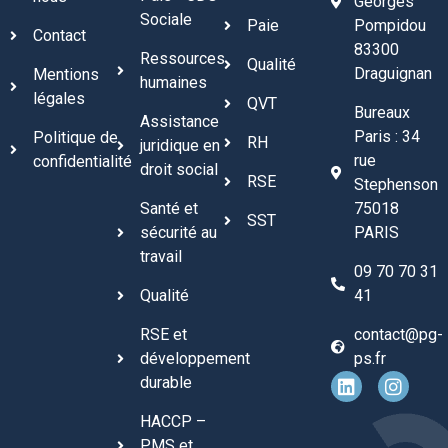
Georges
Sociale
Paie
Pompidou
Contact
83300
Ressources
Qualité
Draguignan
Mentions
humaines
légales
QVT
Bureaux
Assistance
Paris : 34
Politique de
RH
juridique en
rue
confidentialité
droit social
RSE
Stephenson
Santé et
75018
SST
sécurité au
PARIS
travail
09 70 70 31
Qualité
41
RSE et
contact@pg-
développement
ps.fr
durable
HACCP –
PMS et