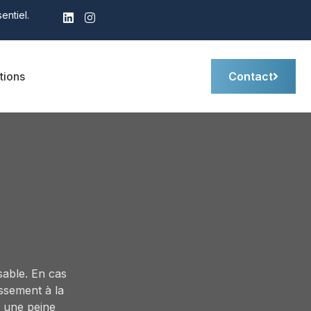
entiel.
tions
Contact
sable. En cas
issement à la
u une peine