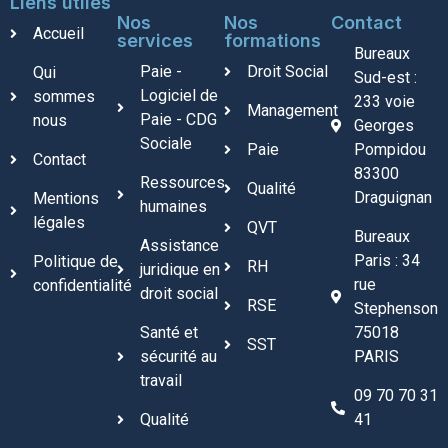
Liens utiles
Nos
Nos
Contact
Accueil
services
formations
Bureaux
Paie -
Droit Social
Qui
Sud-est :
Logiciel de
sommes
233 voie
Management
Paie - CDG
nous
Georges
Sociale
Paie
Pompidou
Contact
83300
Ressources
Qualité
Draguignan
Mentions
humaines
légales
QVT
Bureaux
Assistance
Paris : 34
Politique de
RH
juridique en
rue
confidentialité
droit social
RSE
Stephenson
Santé et
75018
SST
sécurité au
PARIS
travail
09 70 70 31
Qualité
41